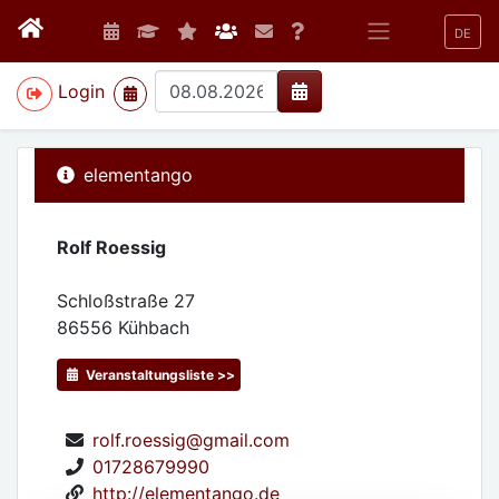
DE
>
Login
elementango
Rolf Roessig
Schloßstraße 27
86556
Kühbach
Veranstaltungsliste >>
rolf.roessig@gmail.com
01728679990
http://elementango.de