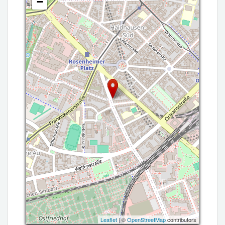
−
Leaflet
| ©
OpenStreetMap
contributors