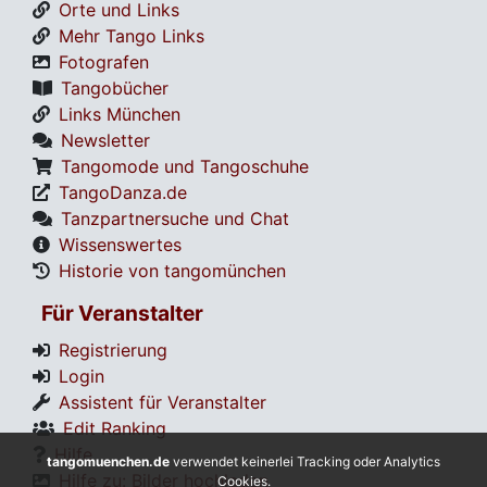
Orte und Links
Mehr Tango Links
Fotografen
Tangobücher
Links München
Newsletter
Tangomode und Tangoschuhe
TangoDanza.de
Tanzpartnersuche und Chat
Wissenswertes
Historie von tangomünchen
Für Veranstalter
Registrierung
Login
Assistent für Veranstalter
Edit Ranking
Hilfe
tangomuenchen.de
verwendet keinerlei Tracking oder Analytics
Hilfe zu: Bilder hochladen
Cookies.