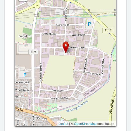
Leaflet
| ©
OpenStreetMap
contributors