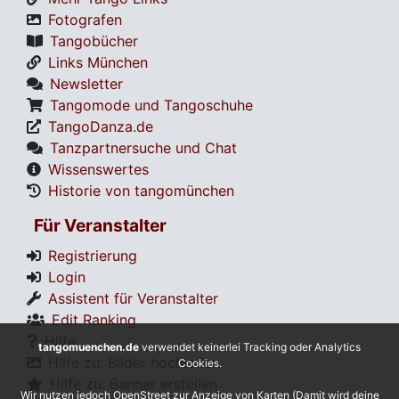
Fotografen
Tangobücher
Links München
Newsletter
Tangomode und Tangoschuhe
TangoDanza.de
Tanzpartnersuche und Chat
Wissenswertes
Historie von tangomünchen
Für Veranstalter
Registrierung
Login
Assistent für Veranstalter
Edit Ranking
Hilfe
tangomuenchen.de
verwendet keinerlei Tracking oder Analytics
Hilfe zu: Bilder hochladen
Cookies.
Hilfe zu: Banner erstellen
Wir nutzen jedoch OpenStreet zur Anzeige von Karten (Damit wird deine