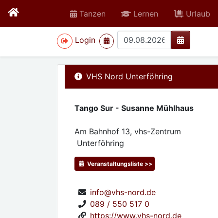
Tanzen
Lernen
Urlaub
>
Login
VHS Nord Unterföhring
Tango Sur - Susanne Mühlhaus
Am Bahnhof 13, vhs-Zentrum
Unterföhring
Veranstaltungsliste >>
info@vhs-nord.de
089 / 550 517 0
https://www.vhs-nord.de