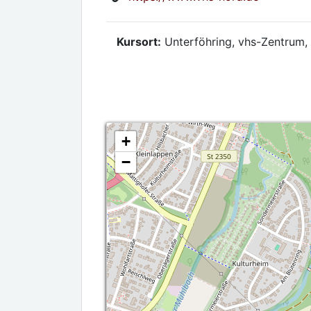
Kursort:
Unterföhring, vhs-Zentrum, 
+
−