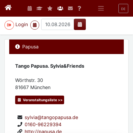
DE
>
Login
Papusa
Tango Papusa. Sylvia&Friends
Wörthstr. 30
81667
München
Veranstaltungsliste >>
sylvia@tangopapusa.de
0160-96229394
http://papusa.de