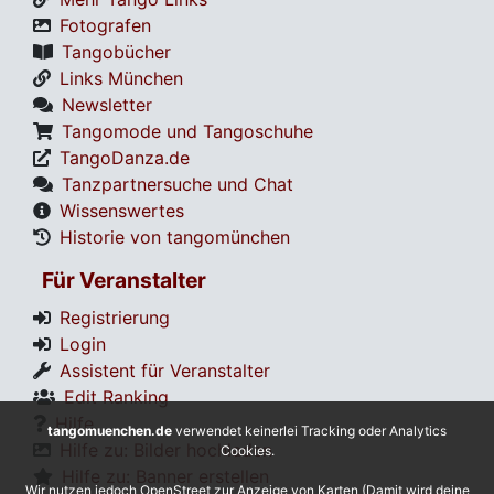
Fotografen
Tangobücher
Links München
Newsletter
Tangomode und Tangoschuhe
TangoDanza.de
Tanzpartnersuche und Chat
Wissenswertes
Historie von tangomünchen
Für Veranstalter
Registrierung
Login
Assistent für Veranstalter
Edit Ranking
Hilfe
tangomuenchen.de
verwendet keinerlei Tracking oder Analytics
Hilfe zu: Bilder hochladen
Cookies.
Hilfe zu: Banner erstellen
Wir nutzen jedoch OpenStreet zur Anzeige von Karten (Damit wird deine