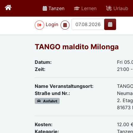
active
Tanzen
Lernen
Urlaub
>
Login
TANGO maldito Milonga
Datum:
Fri 05
Zeit:
21:00 -
Name Veranstaltungsort:
TANGO 
Straße und Nr.:
Neumar
2. Eta
Anfahrt
81673
Kosten:
12.00 
Kategorie:
Tanze