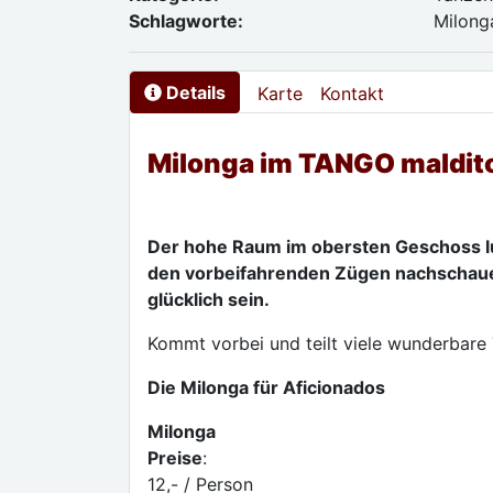
Schlagworte:
Milong
Details
Karte
Kontakt
Milonga im TANGO maldito
Der hohe Raum im obersten Geschoss luft
den vorbeifahrenden Zügen nachschaue
glücklich sein.
Kommt vorbei und teilt viele wunderbar
Die Milonga für Aficionados
Milonga
Preise
:
12,- / Person