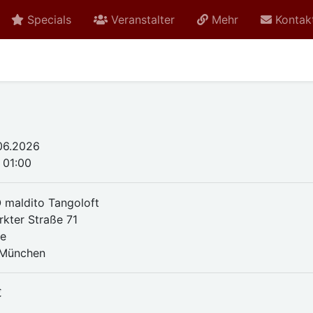
Specials
Veranstalter
Mehr
Kontak
.06.2026
 01:00
maldito Tangoloft
kter Straße 71
ge
 München
€
n