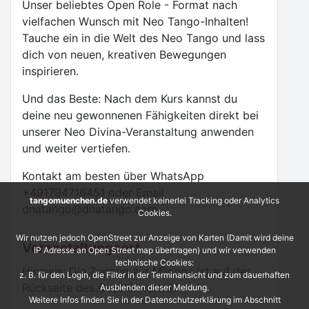
Unser beliebtes Open Role - Format nach
vielfachen Wunsch mit Neo Tango-Inhalten!
Tauche ein in die Welt des Neo Tango und lass
dich von neuen, kreativen Bewegungen
inspirieren.
Und das Beste: Nach dem Kurs kannst du
deine neu gewonnenen Fähigkeiten direkt bei
unserer Neo Divina-Veranstaltung anwenden
und weiter vertiefen.
Kontakt am besten über WhatsApp
+4917947164
51 oder Email
tangomuenchen.de
verwendet keinerlei Tracking oder Analytics
dnatango@dnatango.com
Cookies.
Wir nutzen jedoch OpenStreet zur Anzeige von Karten (Damit wird deine
Veranstaltungsort
IP Adresse an Open Street map übertragen) und wir verwenden
technische Cookies:
Hinweis: Die Zugang zur Milonga ist auf der
z. B. für den Login, die Filter in der Terminansicht und zum dauerhaften
Rückseite des Geschirrverleih!
Ausblenden dieser Meldung.
Weitere Infos finden Sie in der Datenschutzerklärung im Abschnitt