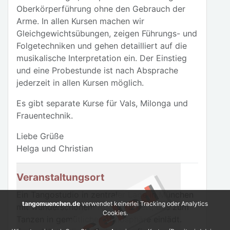
Oberkörperführung ohne den Gebrauch der
Arme. In allen Kursen machen wir
Gleichgewichtsübungen, zeigen Führungs- und
Folgetechniken und gehen detailliert auf die
musikalische Interpretation ein. Der Einstieg
und eine Probestunde ist nach Absprache
jederzeit in allen Kursen möglich.
Es gibt separate Kurse für Vals, Milonga und
Frauentechnik.
Liebe Grüße
Helga und Christian
Veranstaltungsort
Ein Tangostudio in zentraler Lage in München
tangomuenchen.de
verwendet keinerlei Tracking oder Analytics
mit wunderschönem Ahorn Parkett, das zum
Cookies.
Tanzen in gemütlicher Atmosphäre einlädt.