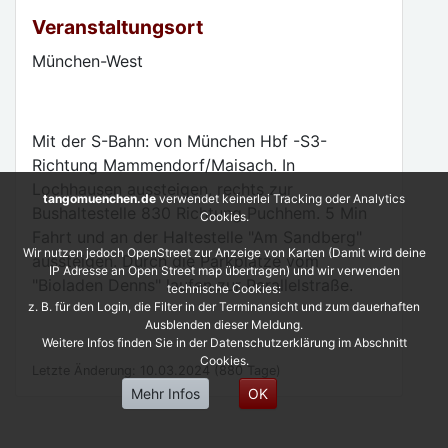
Veranstaltungsort
München-West
Mit der S-Bahn: von München Hbf -S3-
Richtung Mammendorf/Maisach. In
Lochhausen aussteigen, rechts zur
tangomuenchen.de
verwendet keinerlei Tracking oder Analytics
Bushaltestelle 830 Richtung Puchhem. 5 Min
Cookies.
Fahrt und an der Haltestelle "Am Sandberg"
Wir nutzen jedoch OpenStreet zur Anzeige von Karten (Damit wird deine
aussteigen. Durch die Parkplätze vom
IP Adresse an Open Street map übertragen) und wir verwenden
"Bioladen Denns" laufen zur Parallelstraße.
technische Cookies:
z. B. für den Login, die Filter in der Terminansicht und zum dauerhaften
Ausblenden dieser Meldung.
Weitere Infos finden Sie in der Datenschutzerklärung im Abschnitt
Cookies.
Letzte Änderung: 10.03.2024 (880 Tage)
Mehr Infos
OK