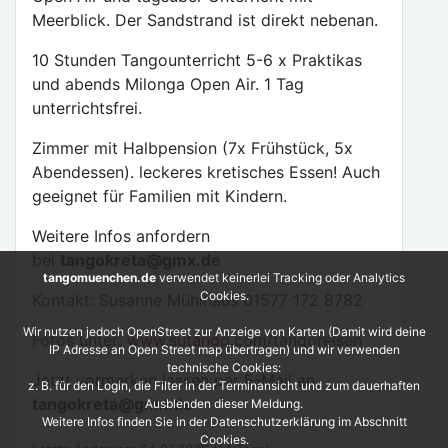
Meerblick. Der Sandstrand ist direkt nebenan.
10 Stunden Tangounterricht 5-6 x Praktikas
und abends Milonga Open Air. 1 Tag
unterrichtsfrei.
Zimmer mit Halbpension (7x Frühstück, 5x
Abendessen). leckeres kretisches Essen! Auch
geeignet für Familien mit Kindern.
Weitere Infos anfordern
bei
tangokreta@gmx.de
tangomuenchen.de
verwendet keinerlei Tracking oder Analytics
Cookies.
Kontakt: Susanne Mühlhaus 01577 172 8782
Wir nutzen jedoch OpenStreet zur Anzeige von Karten (Damit wird deine
Fotos unter:
www.sutango.com
/tangoreisen
IP Adresse an Open Street map übertragen) und wir verwenden
technische Cookies:
Jetzt vormerken lassen per E-Mail an
z. B. für den Login, die Filter in der Terminansicht und zum dauerhaften
tangokreta@gmx.de
Ausblenden dieser Meldung.
Weitere Infos finden Sie in der Datenschutzerklärung im Abschnitt
Cookies.