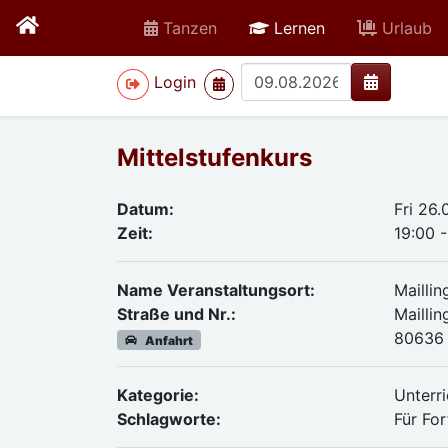
active
Tanzen
Lernen
Urlaub
>
Login
Mittelstufenkurs
Datum:
Fri 26
Zeit:
19:00 
Name Veranstaltungsort:
Mailli
Straße und Nr.:
Maillin
80636
Anfahrt
Kategorie:
Unterri
Schlagworte:
Für Fo