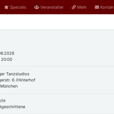
Specials
Veranstalter
Mehr
Kontak
.06.2026
- 20:00
nger Tanzstudios
gerstr. 6 /Hinterhof
 München
cht
rtgeschrittene