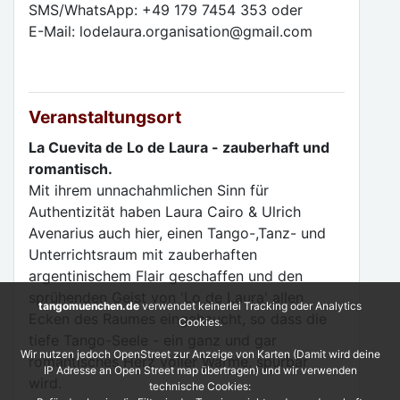
SMS/WhatsApp: +49 179 7454 353 oder
E-Mail: lodelaura.organisation@gmail.com
Veranstaltungsort
La Cuevita de Lo de Laura - zauberhaft und
romantisch.
Mit ihrem unnachahmlichen Sinn für
Authentizität haben Laura Cairo & Ulrich
Avenarius auch hier, einen Tango-,Tanz- und
Unterrichtsraum mit zauberhaften
argentinischem Flair geschaffen und den
sprühenden Geist von 'Lo de Laura' allen
tangomuenchen.de
verwendet keinerlei Tracking oder Analytics
Ecken des Raumes eingehaucht, so dass die
Cookies.
tiefe Tango-Seele - ein ganz und gar
Wir nutzen jedoch OpenStreet zur Anzeige von Karten (Damit wird deine
romantisches Herz voller Wärme, spürbar
IP Adresse an Open Street map übertragen) und wir verwenden
wird.
technische Cookies: