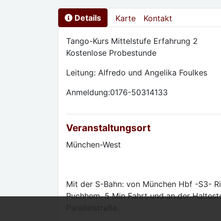
Details
Karte
Kontakt
Tango-Kurs Mittelstufe Erfahrung 2
Kostenlose Probestunde
Leitung: Alfredo und Angelika Foulkes
Anmeldung:0176-50314133
Veranstaltungsort
München-West
Mit der S-Bahn: von München Hbf -S3- Ri
Puchhem. 5 Min Fahrt und an der Haltest
Parallelstraße.