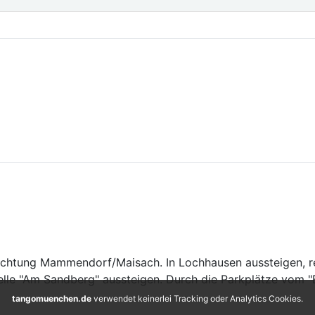
chtung Mammendorf/Maisach. In Lochhausen aussteigen, re
elle "Am Sandberg" aussteigen. Durch die Parkplätze vom "
tangomuenchen.de
verwendet keinerlei Tracking oder Analytics Cookies.