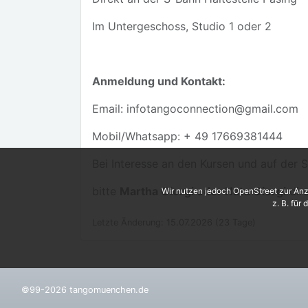
Im Untergeschoss, Studio 1 oder 2
Anmeldung und Kontakt:
Email: infotangoconnection@gmail.com
Mobil/Whatsapp: + 49 17669381444
Bei Interesse an den Kursen und auf der 
bitte
Martha Giorgi oder Natu Giorgi
dire
Wir nutzen jedoch OpenStreet zur Anz
z. B. für
Letzte Änderung: 15.07.2026 (23 Tage)
©99-2026 tangomuenchen.de