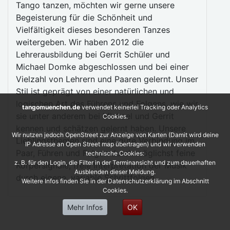
Tango tanzen, möchten wir gerne unsere
Begeisterung für die Schönheit und
Vielfältigkeit dieses besonderen Tanzes
weitergeben. Wir haben 2012 die
Lehrerausbildung bei Gerrit Schüler und
Michael Domke abgeschlossen und bei einer
Vielzahl von Lehrern und Paaren gelernt. Unser
Stil ist geprägt von einer natürlichen und
logischen Art des Führens und Folgens, wie wir
tangomuenchen.de
verwendet keinerlei Tracking oder Analytics
sie unter anderem bei Michael und Gerrit
Cookies.
kennen und schätzen gelernt haben. Unsere
Wir nutzen jedoch OpenStreet zur Anzeige von Karten (Damit wird deine
Lieblingsthemen sind eine gute Verbindung im
IP Adresse an Open Street map übertragen) und wir verwenden
Paar, Führen und Folgen durch möglichst feine
technische Cookies:
z. B. für den Login, die Filter in der Terminansicht und zum dauerhaften
Körpersignale, freie Interpretation der Musik
Ausblenden dieser Meldung.
durch eigene, variable Schrittfolgen.
Weitere Infos finden Sie in der Datenschutzerklärung im Abschnitt
Cookies.
Mehr Infos
OK