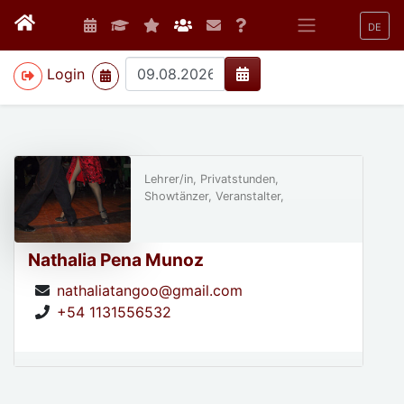
DE
>
Login
Lehrer/in, Privatstunden,
Showtänzer, Veranstalter,
Nathalia Pena Munoz
nathaliatangoo@gmail.com
+54 1131556532