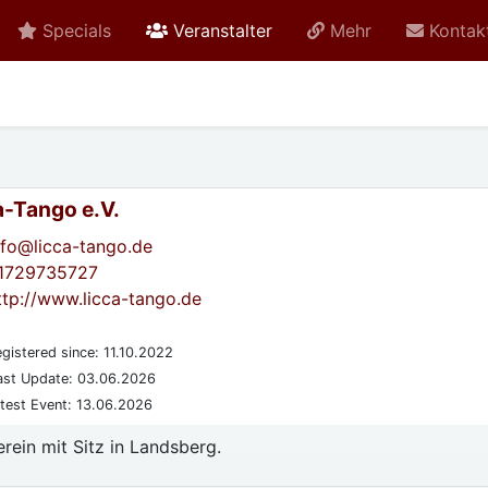
active
Specials
Veranstalter
Mehr
Kontak
a-Tango e.V.
nfo@licca-tango.de
1729735727
ttp://www.licca-tango.de
gistered since: 11.10.2022
st Update: 03.06.2026
test Event: 13.06.2026
erein mit Sitz in Landsberg.