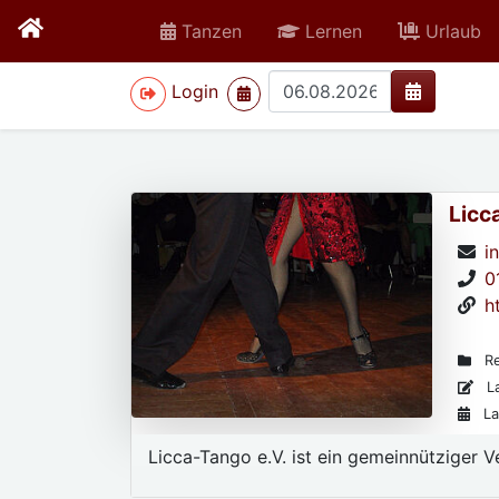
Tanzen
Lernen
Urlaub
>
Login
Licc
i
0
h
Re
La
La
Licca-Tango e.V. ist ein gemeinnütziger V