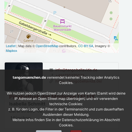
Leaflet
| Map data ©
OpenStreetMap
contributors,
CC-BY-SA
, Imagery ©
Mapbox
info@tangobellavida.de
+491735775073
tangomuenchen.de
verwendet keinerlei Tracking oder Analytics
https://tangobellavida.de/
Cookies.
Wir nutzen jedoch OpenStreet zur Anzeige von Karten (Damit wird deine
Pinakothek der Moderne | FLUX
IP Adresse an Open Street map übertragen) und wir verwenden
Isabella Schmitt
technische Cookies:
z. B. für den Login, die Filter in der Terminansicht und zum dauerhaften
Barerstraße 40
Ausblenden dieser Meldung.
München
Weitere Infos finden Sie in der Datenschutzerklärung im Abschnitt
Cookies.