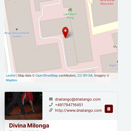
Leaflet
| Map data ©
OpenStreetMap
contributors,
CC-BY-SA
, Imagery ©
Mapbox
dnatango@dnatango.com
+491794716451
http://www.dnatango.com
Divina Milonga