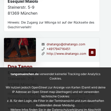
Esequiel Maiolo
Steinerstr. 5-9
81369
München
Hinweis: Die Zugang zur Milonga ist auf der Rückseite des
Geschirrverleih!
dnatango@dnatango.com
+491794716451
http://www.dnatango.com
Dna Tango
Esequiel Maiolo
tangomuenchen.de
verwendet keinerlei Tracking oder Analytics
Steinerstr. 7-9
Cookies.
81369
München
Wir nutzen jedoch OpenStreet zur Anzeige von Karten (Damit wird deine
IP Adresse an Open Street map übertragen) und wir verwenden
Hinweis: Die Zugang zur Milonga ist durch den Hof auf der
technische Cookies:
Rückseite des Gebäude der Firma "Eisfactory!" im 2.
z. B. für den Login, die Filter in der Terminansicht und zum dauerhaften
Stock. Parken im Hof nicht ratsam und auf eigene Gefahr,
Ausblenden dieser Meldung.
weil Feuerwehr-Anfahrtszone. Bitte auf gar keinen Fall vor
Weitere Infos finden Sie in der Datenschutzerklärung im Abschnitt