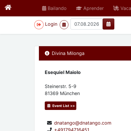
Bailando
Aprender
Vaca
>
Login
Divina Milonga
Esequiel Maiolo
Steinerstr. 5-9
81369
München
Event List >>
dnatango@dnatango.com
+491794716451