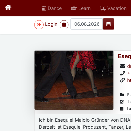
Dance
Learn
Vacation
>
Login
Eseq
d
+
h
Re
La
La
Ich bin Esequiel Maiolo Gründer von DNA
Derzeit ist Esequiel Produzent, Tänzer, Le