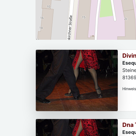
Divi
Esequ
Steine
8136
Hinweis
Dna 
Esequ