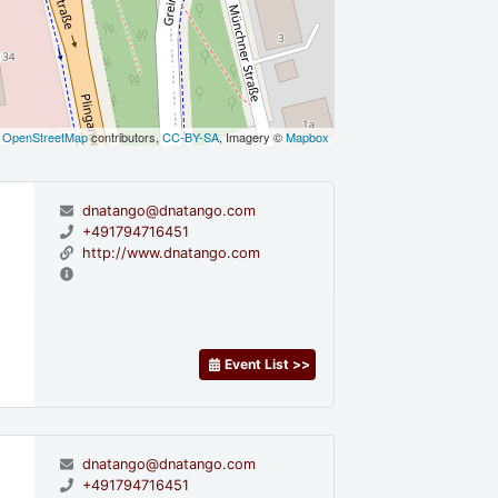
©
OpenStreetMap
contributors,
CC-BY-SA
, Imagery ©
Mapbox
dnatango@dnatango.com
+491794716451
http://www.dnatango.com
Event List >>
dnatango@dnatango.com
+491794716451