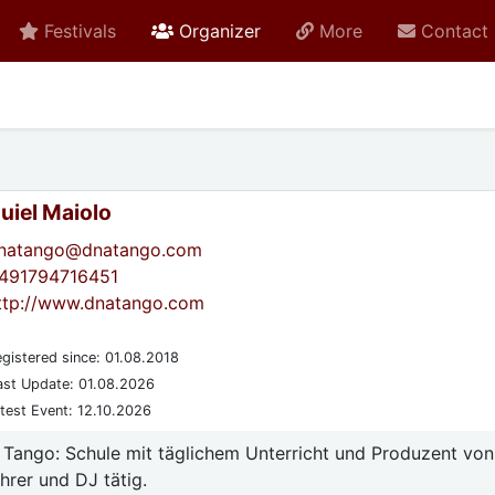
active
Festivals
Organizer
More
Contact
uiel Maiolo
natango@dnatango.com
491794716451
ttp://www.dnatango.com
gistered since: 01.08.2018
st Update: 01.08.2026
test Event: 12.10.2026
 Tango: Schule mit täglichem Unterricht und Produzent vo
hrer und DJ tätig.