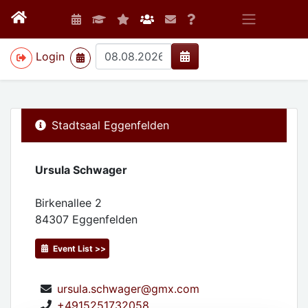
>
Login
Stadtsaal Eggenfelden
Ursula Schwager
Birkenallee 2
84307
Eggenfelden
Event List >>
ursula.schwager@gmx.com
+4915251732058