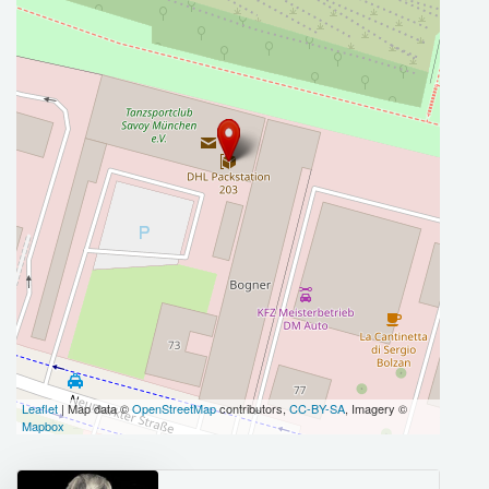
Leaflet
| Map data ©
OpenStreetMap
contributors,
CC-BY-SA
, Imagery ©
Mapbox