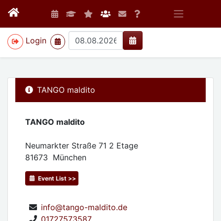
>
Login
TANGO maldito
TANGO maldito
Neumarkter Straße 71 2 Etage
81673
München
Event List >>
info@tango-maldito.de
01727573587