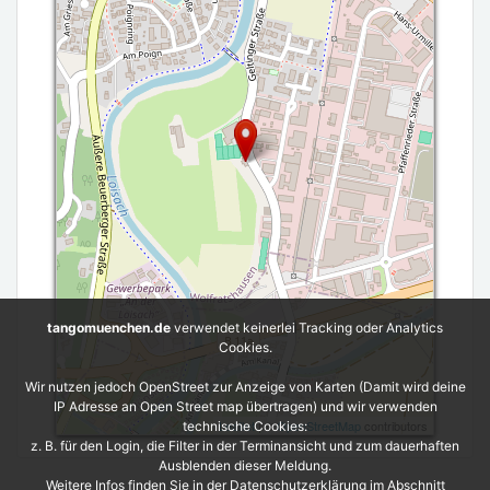
tangomuenchen.de
verwendet keinerlei Tracking oder Analytics
Cookies.
Wir nutzen jedoch OpenStreet zur Anzeige von Karten (Damit wird deine
IP Adresse an Open Street map übertragen) und wir verwenden
Leaflet
| ©
OpenStreetMap
contributors
technische Cookies:
z. B. für den Login, die Filter in der Terminansicht und zum dauerhaften
Ausblenden dieser Meldung.
Weitere Infos finden Sie in der Datenschutzerklärung im Abschnitt