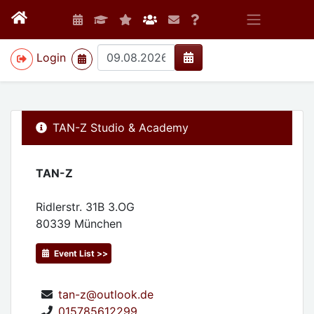
>
Login
TAN-Z Studio & Academy
TAN-Z
Ridlerstr. 31B 3.OG
80339
München
Event List >>
tan-z@outlook.de
015785612299