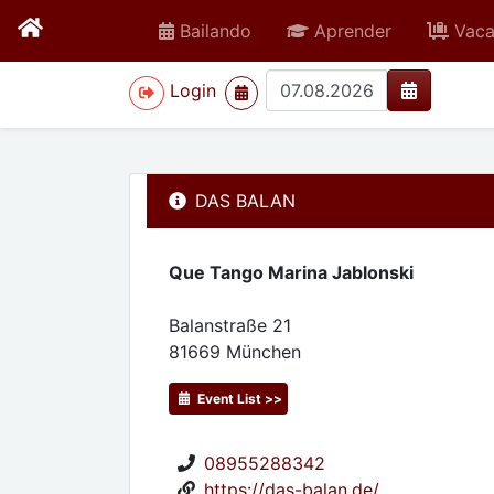
Bailando
Aprender
Vaca
>
Login
DAS BALAN
Que Tango Marina Jablonski
Balanstraße 21
81669
München
Event List >>
08955288342
https://das-balan.de/