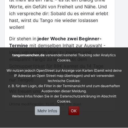
Worte, ein Gefühl von Freiheit und Nähe. Und
ich verspreche dir: Sobald du es einmal erlebt
hast, wirst du Tango nie wieder loslassen
wollen!
Dir stehen in
jeder Woche zwei Beginner-
Termine
mit demselben Inhalt zur Auswahl -
Ideal, um wirklich dran zu bleiben und
tangomuenchen.de
verwendet keinerlei Tracking oder Analytics
entspannt Tango zu lernen. Mit dem
Cookies.
Schnupperticket für 89€ kannst du 14 Tage
Wir nutzen jedoch OpenStreet zur Anzeige von Karten (Damit wird deine
lang alle unsere Tanzkurse ausprobieren (nicht
IP Adresse an Open Street map übertragen) und wir verwenden
nur Tango!)
technische Cookies:
z. B. für den Login, die Filter in der Terminansicht und zum dauerhaften
Wir freuen uns auf dich!
Ausblenden dieser Meldung.
Weitere Infos finden Sie in der Datenschutzerklärung im Abschnitt
Cookies.
Última modificación: 11.05.2026 (89 dias)
Mehr Infos
OK