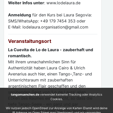
Weiter Infos unter
: www.lodelaura.de
Anmeldung
für den Kurs bei Laura Segovia:
SMS/WhatsApp: +49 179 7454 353 oder
E-Mail: lodelaura.organisation@gmail.com
Veranstaltungsort
La Cuevita de Lo de Laura - zauberhaft und
romantisch.
Mit ihrem unnachahmlichen Sinn für
Authentizität haben Laura Cairo & Ulrich
Avenarius auch hier, einen Tango-,Tanz- und
Unterrichtsraum mit zauberhaften
argentinischem Flair geschaffen und den
sprühenden Geist von 'Lo de Laura' allen
tangomuenchen.de
verwendet keinerlei Tracking oder Analytics
Ecken des Raumes eingehaucht, so dass die
Cookies.
tiefe Tango-Seele - ein ganz und gar
Wir nutzen jedoch OpenStreet zur Anzeige von Karten (Damit wird deine
romantisches Herz voller Wärme, spürbar
IP Adresse an Open Street map übertragen) und wir verwenden