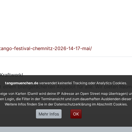
-tango-festival-chemnitz-2026-14-17-mai/
Kraftwerk!
tangomuenchen.de
verwendet keinerlei Tracking oder Analytics Cookies.
mit einem breitgefächerten Angebot für alle. Wir bieten Räu
 bieten, und dies für alle Bevölkerungsschichten und Gene
eige von Karten (Damit wird deine IP Adresse an Open Street map übertragen) 
 den Login, die Filter in der Terminansicht und zum dauerhaften Ausblenden diese
Weitere Infos finden Sie in der Datenschutzerklärung im Abschnitt Cookies.
Mehr Infos
OK