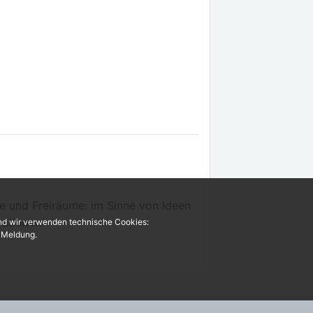
me und Freiräume: im Sinne von Ideen
rationen.
und wir verwenden technische Cookies:
r Meldung.