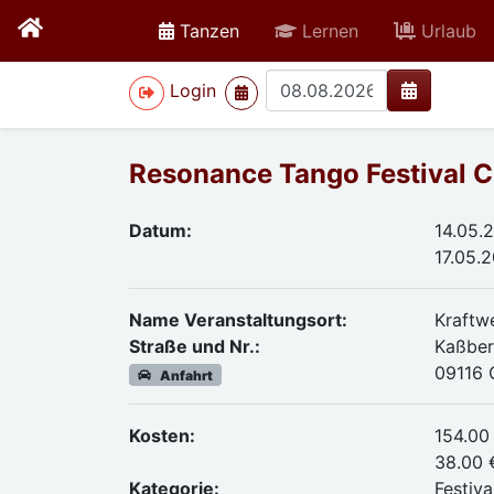
active
Tanzen
Lernen
Urlaub
>
Login
Resonance Tango Festival 
Datum:
14.05.
17.05.
Name Veranstaltungsort:
Kraftw
Straße und Nr.:
Kaßber
09116 
Anfahrt
Kosten:
154.00
38.00 
Kategorie:
Festiva