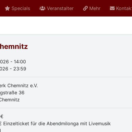
Specials
Veranstalter
Mehr
Kontak
Chemnitz
2026 - 14:00
2026 - 23:59
erk Chemnitz e.V.
gstraße 36
Chemnitz
 €
€ Einzelticket für die Abendmilonga mit Livemusik
l