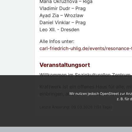
Maria Okruznová – Riga
Vladimir Dudr – Prag
Ayad Zia – Wrozlaw
Daniel Vinklar – Prag
Leo XII. - Dresden
Alle Infos unter:
carl-friedrich-uhlig.de/events/resonance
Veranstaltungsort
Willkommen im Soziokulturellen Zentrum 
Kraftwerk ist ein offenes Haus für alle, 
einbringen, aber auch im Sinne von Räume
Wir nutzen jedoch OpenStreet zur Anz
z. B. für
Letzte Änderung: 09.03.2026 (151 Tage)