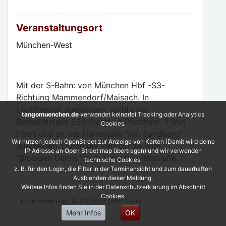
Veranstaltungsort
München-West
Mit der S-Bahn: von München Hbf -S3-
Richtung Mammendorf/Maisach. In
Lochhausen aussteigen, rechts zur
tangomuenchen.de
verwendet keinerlei Tracking oder Analytics
Bushaltestelle 830 Richtung Puchhem. 5 Min
Cookies.
Fahrt und an der Haltestelle "Am Sandberg"
Wir nutzen jedoch OpenStreet zur Anzeige von Karten (Damit wird deine
aussteigen. Durch die Parkplätze vom
IP Adresse an Open Street map übertragen) und wir verwenden
"Bioladen Denns" laufen zur Parallelstraße.
technische Cookies:
z. B. für den Login, die Filter in der Terminansicht und zum dauerhaften
Ausblenden dieser Meldung.
Weitere Infos finden Sie in der Datenschutzerklärung im Abschnitt
Cookies.
Letzte Änderung: 10.03.2024 (880 Tage)
Mehr Infos
OK