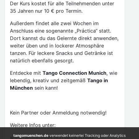
Der Kurs kostet für alle Teilnehmenden unter
35 Jahren nur 10 € pro Termin.
Außerdem findet alle zwei Wochen im
Anschluss eine sogenannte „Práctica“ statt.
Dort kannst du das Gelernte direkt anwenden,
weiter üben und in lockerer Atmosphäre
tanzen. Für leckere Snacks und Getränke ist
natürlich ebenfalls gesorgt.
Entdecke mit
Tango Connection Munich
, wie
lebendig, kreativ und zeitgemäß
Tango in
München
sein kann!
Kein Partner oder Anmeldung notwendig!
Weitere Infos unter:
tangomuenchen.de
verwendet keinerlei Tracking oder Analytics
www.tangoconnection-munich.com