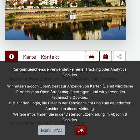
Karte
Kontakt
tangomuenchen.de
verwendet keinerlei Tracking oder Analytics
Tanzen und Wohnen im Kloster, direkt im
Cookies.
historischen Zentrum von Meißen. Mit Andrea
Kath & Ralf Brand
Wir nutzen jedoch OpenStreet zur Anzeige von Karten (Damit wird deine
IP Adresse an Open Street map übertragen) und wir verwenden
technische Cookies:
z. B. für den Login, die Filter in der Terminansicht und zum dauerhaften
Ausblenden dieser Meldung.
Weitere Infos finden Sie in der Datenschutzerklärung im Abschnitt
Cookies.
Letzte Änderung: 14.01.2026 (204 Tage)
Mehr Infos
OK