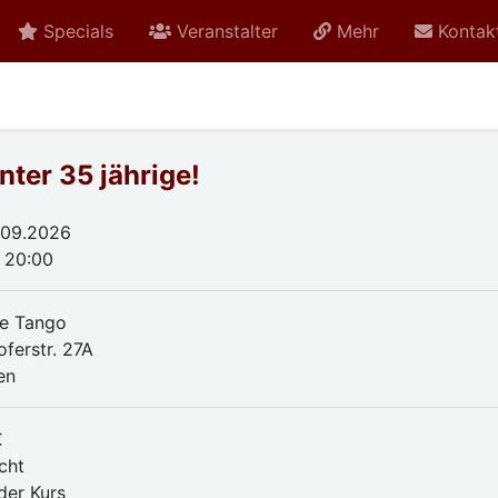
Specials
Veranstalter
Mehr
Kontak
ter 35 jährige!
.09.2026
- 20:00
e Tango
oferstr. 27A
en
€
cht
der Kurs