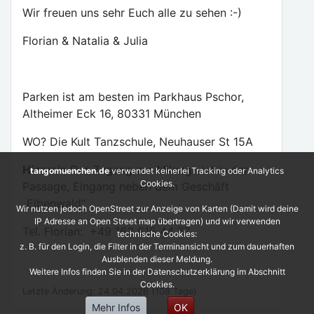
Wir freuen uns sehr Euch alle zu sehen :-)
Florian & Natalia & Julia
Parken ist am besten im Parkhaus Pschor,
Altheimer Eck 16, 80331 München
WO? Die Kult Tanzschule, Neuhauser St 15A
Hinweis
Der Zugang zur Milonga ist in der
tangomuenchen.de
verwendet keinerlei Tracking oder Analytics
Cookies.
Passage, Eingang neben dem Geschäft
„Elbenwald“
Wir nutzen jedoch OpenStreet zur Anzeige von Karten (Damit wird deine
IP Adresse an Open Street map übertragen) und wir verwenden
Tel. Florian: +49 163 615 44 77
technische Cookies:
z. B. für den Login, die Filter in der Terminansicht und zum dauerhaften
Ausblenden dieser Meldung.
Weitere Infos finden Sie in der Datenschutzerklärung im Abschnitt
Cookies.
Letzte Änderung: 24.04.2026 (108 Tage)
Mehr Infos
OK