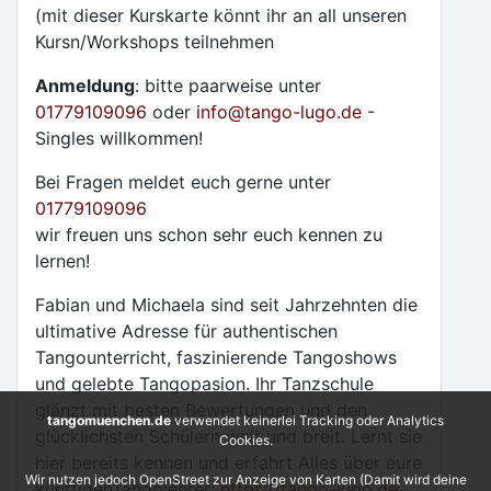
(mit dieser Kurskarte könnt ihr an all unseren
Kursn/Workshops teilnehmen
Anmeldung
: bitte paarweise unter
01779109096
oder
info
@
tango-lugo.de
-
Singles willkommen!
Bei Fragen meldet euch gerne unter
01779109096
wir freuen uns schon sehr euch kennen zu
lernen!
Fabian und Michaela sind seit Jahrzehnten die
ultimative Adresse für authentischen
Tangounterricht, faszinierende Tangoshows
und gelebte Tangopasion. Ihr Tanzschule
glänzt mit besten Bewertungen und den
tangomuenchen.de
verwendet keinerlei Tracking oder Analytics
glücklichsten Schülern weit und breit. Lernt sie
Cookies.
hier bereits kennen und erfahrt Alles über eure
Wir nutzen jedoch OpenStreet zur Anzeige von Karten (Damit wird deine
künftigenTangolehrer:
https://tango-lugo.de