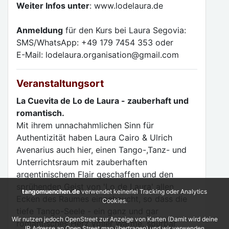
Weiter Infos unter
: www.lodelaura.de
Anmeldung
für den Kurs bei Laura Segovia:
SMS/WhatsApp: +49 179 7454 353 oder
E-Mail: lodelaura.organisation@gmail.com
Veranstaltungsort
La Cuevita de Lo de Laura - zauberhaft und
romantisch.
Mit ihrem unnachahmlichen Sinn für
Authentizität haben Laura Cairo & Ulrich
Avenarius auch hier, einen Tango-,Tanz- und
Unterrichtsraum mit zauberhaften
argentinischem Flair geschaffen und den
sprühenden Geist von 'Lo de Laura' allen
tangomuenchen.de
verwendet keinerlei Tracking oder Analytics
Ecken des Raumes eingehaucht, so dass die
Cookies.
tiefe Tango-Seele - ein ganz und gar
Wir nutzen jedoch OpenStreet zur Anzeige von Karten (Damit wird deine
romantisches Herz voller Wärme, spürbar
IP Adresse an Open Street map übertragen) und wir verwenden