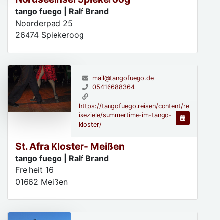
tango fuego | Ralf Brand
Noorderpad 25
26474
Spiekeroog
mail@tangofuego.de
05416688364
https://tangofuego.reisen/content/re
iseziele/summertime-im-tango-
kloster/
St. Afra Kloster- Meißen
tango fuego | Ralf Brand
Freiheit 16
01662
Meißen