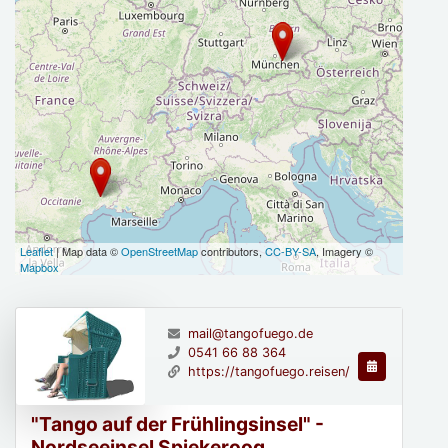
Leaflet
| Map data ©
OpenStreetMap
contributors,
CC-BY-SA
, Imagery ©
Mapbox
mail@tangofuego.de
0541 66 88 364
https://tangofuego.reisen/
"Tango auf der Frühlingsinsel" -
Nordseeinsel Spiekeroog