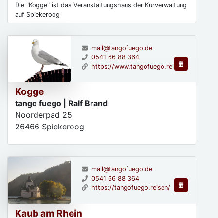
Die "Kogge" ist das Veranstaltungshaus der Kurverwaltung
auf Spiekeroog
mail@tangofuego.de
0541 66 88 364
https://www.tangofuego.reisen
Kogge
tango fuego | Ralf Brand
Noorderpad 25
26466
Spiekeroog
mail@tangofuego.de
0541 66 88 364
https://tangofuego.reisen/
Kaub am Rhein