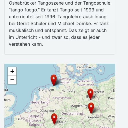
Osnabrücker Tangoszene und der Tangoschule
“tango fuego.” Er tanzt Tango seit 1993 und
unterrichtet seit 1996. Tangolehrerausbildung
bei Gerrit Schüler und Michael Domke. Er tanz
musikalisch und entspannt. Das zeigt er auch
im Unterricht - und zwar so, dass es jeder
verstehen kann.
+
−