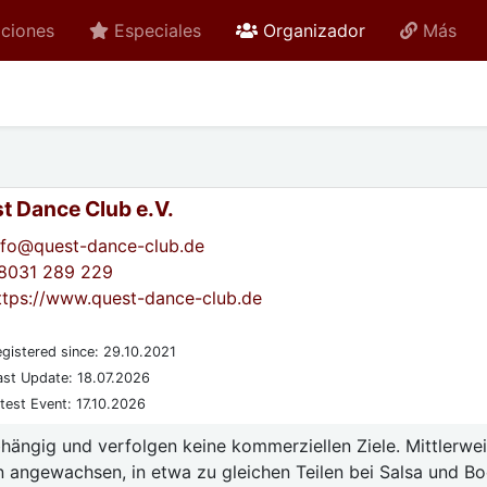
active
ciones
Especiales
Organizador
Más
t Dance Club e.V.
nfo@quest-dance-club.de
8031 289 229
ttps://www.quest-dance-club.de
gistered since: 29.10.2021
st Update: 18.07.2026
test Event: 17.10.2026
bhängig und verfolgen keine kommerziellen Ziele. Mittlerwe
n angewachsen, in etwa zu gleichen Teilen bei Salsa und B