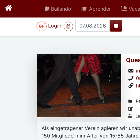
Bailando
Aprender
Vaca
>
Login
Ques
i
0
h
Re
La
La
Als eingetragener Verein agieren wir una
150 Mitgliedern im Alter von 15-85 Jahre