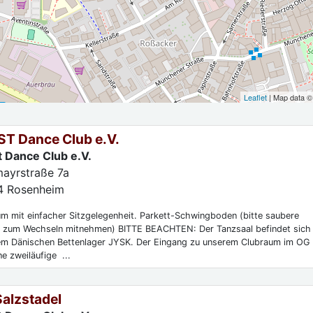
Leaflet
| Map data 
T Dance Club e.V.
 Dance Club e.V.
mayrstraße 7a
4
Rosenheim
m mit einfacher Sitzgelegenheit. Parkett-Schwingboden (bitte saubere
 zum Wechseln mitnehmen) BITTE BEACHTEN: Der Tanzsaal befindet sich
em Dänischen Bettenlager JYSK. Der Eingang zu unserem Clubraum im OG 
ne zweiläufige ...
alzstadel