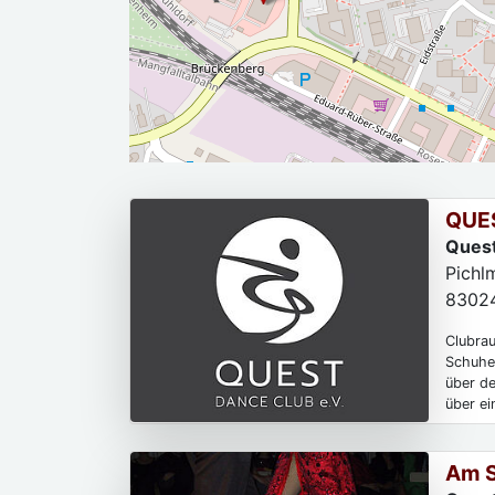
QUES
Quest
Pichl
8302
Clubrau
Schuhe
über d
über ei
Am S