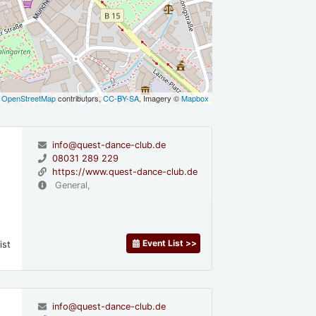
©
OpenStreetMap
contributors,
CC-BY-SA
, Imagery ©
Mapbox
info@quest-dance-club.de
08031 289 229
https://www.quest-dance-club.de
General,
Event List >>
ist
info@quest-dance-club.de