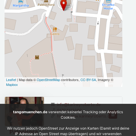
Leaflet
| Map data ©
OpenStreetMap
contributors,
CC-BY-SA
, Imagery ©
Mapbox
info@karineyroberto.de
01704113260
tangomuenchen.de
verwendet keinerlei Tracking oder Analytics
http://www.karineyroberto.de
Cookies.
Wir nutzen jedoch OpenStreet zur Anzeige von Karten (Damit wird deine
Paleohora
IP Adresse an Open Street map übertragen) und wir verwenden