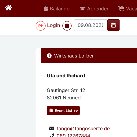
Bailando
Aprender
Vaca
>
Login
Wirtshaus Lorber
Uta und Richard
Gautinger Str. 12
82061
Neuried
Event List >>
tango@tangosuerte.de
089 12767884