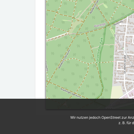
Wir nutzen jedoch OpenStreet zur Anz
z. B. für