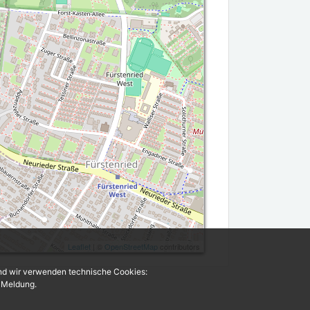
Leaflet
| ©
OpenStreetMap
contributors
und wir verwenden technische Cookies:
r Meldung.