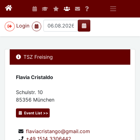
>
Login
TSZ Freising
Flavia Cristaldo
Schulstr. 10
85356
München
Event List >>
flaviacristango@gmail.com
+49 1514 3306442