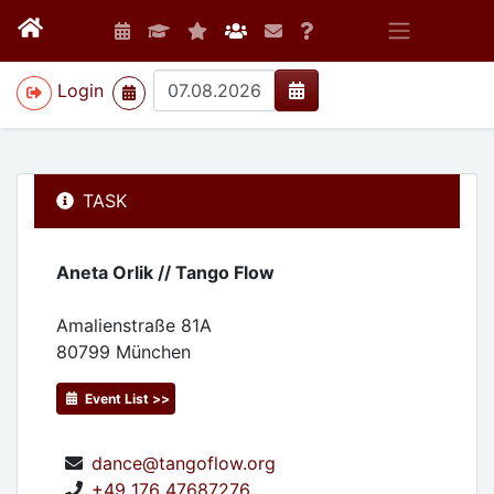
>
Login
TASK
Aneta Orlik // Tango Flow
Amalienstraße 81A
80799
München
Event List >>
dance@tangoflow.org
+49 176 47687276