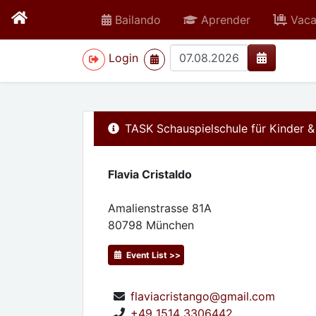
Bailando
Aprender
Vaca
>
Login
TASK Schauspielschule für Kinder 
Flavia Cristaldo
Amalienstrasse 81A
80798
München
Event List >>
flaviacristango@gmail.com
+49 1514 3306442