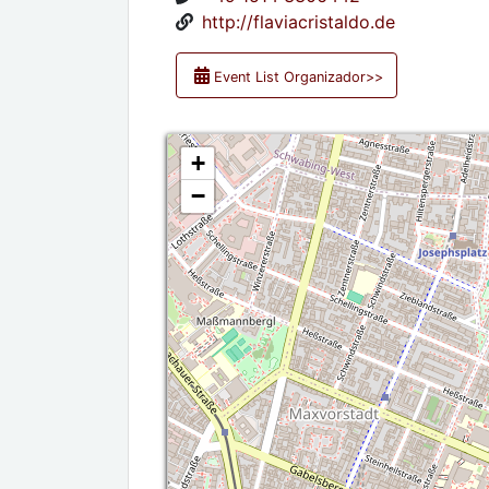
http://flaviacristaldo.de
Event List Organizador>>
+
−