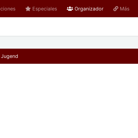
active
ciones
Especiales
Organizador
Más
& Jugend