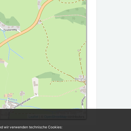
Leaflet
| ©
OpenStreetMap
contributors
und wir verwenden technische Cookies: