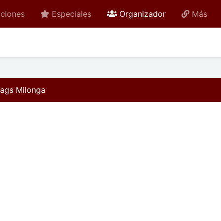
active
ciones
Especiales
Organizador
Más
tags Milonga