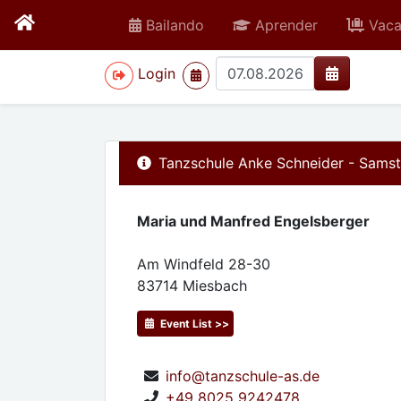
Bailando
Aprender
Vaca
>
Login
Tanzschule Anke Schneider - Sams
Maria und Manfred Engelsberger
Am Windfeld 28-30
83714
Miesbach
Event List >>
info@tanzschule-as.de
+49 8025 9242478