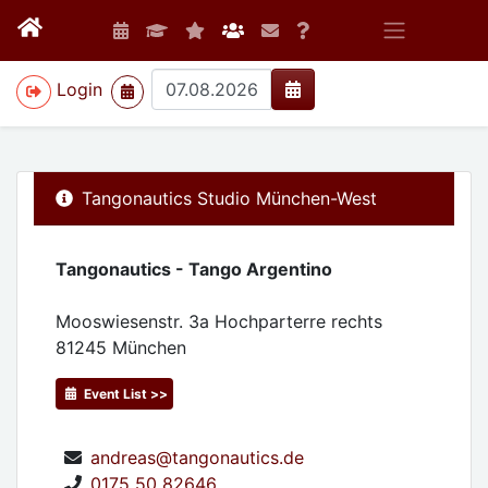
>
Login
Tangonautics Studio München-West
Tangonautics - Tango Argentino
Mooswiesenstr. 3a Hochparterre rechts
81245
München
Event List >>
andreas@tangonautics.de
0175 50 82646