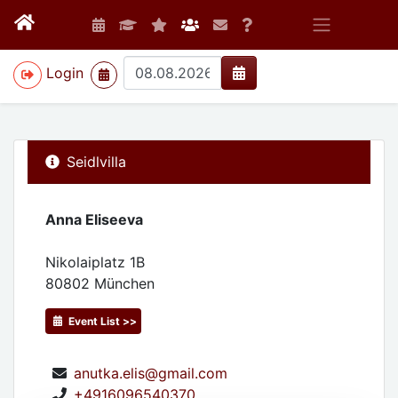
>
Login
Seidlvilla
Anna Eliseeva
Nikolaiplatz 1B
80802
München
Event List >>
anutka.elis@gmail.com
+4916096540370