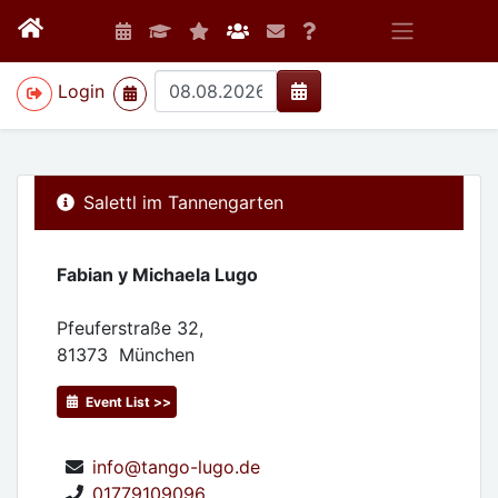
>
Login
Salettl im Tannengarten
Fabian y Michaela Lugo
Pfeuferstraße 32,
81373
München
Event List >>
info@tango-lugo.de
01779109096