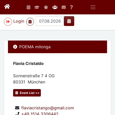
>
Login
POEMA milonga
Flavia Cristaldo
Sonnenstraße 7 4 OG
80331
München
Event List >>
flaviacristango@gmail.com
+49 1514 3306442